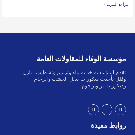
قراءة المزيد »
مؤسسة الوفاء للمقاولات العامة
تقدم المؤسسة خدمة بناء وترميم وتشطيب منازل
وفلل بأحدث ديكورات بديل الخشب والرخام
وديكورات براويز فوم
I
T
F
n
w
a
s
i
c
t
t
e
روابط مفيدة
a
t
b
g
e
o