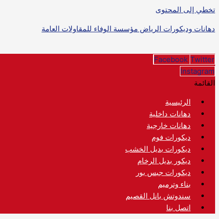
تخطي إلى المحتوى
دهانات وديكورات الرياض مؤسسة الوفاء للمقاولات العامة
Facebook
Twitter
Instagram
القائمة
الرئيسية
دهانات داخلية
دهانات خارجية
ديكورات فوم
ديكورات بديل الخشب
ديكور بديل الرخام
ديكورات جبس بور
بناء وترميم
سندوتش بانل القصيم
اتصل بنا