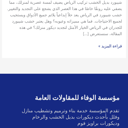
شيبورد بديل الخشب تركيب الرياض يضيف لمسة عصرية لمنزلك، مما
يضفي عليه رونقًا خاصًا في هذا العصر الذي يشجع على التجديد والتغيير.
خشب شيبورد في الرياض يعد حلاً إبداعياً يلائم جميع الأذواق ويستجيب
لجميع الاحتياجات. فما هي مميزاته وعيوبه؟ وهل يعتبر خشب شيبورد
للجدران في الرياض الخيار الأمثل لتجديد ديكور منزلك؟ في هذه
المقالة، سنستعرض […]
قراءة المزيد »
مؤسسة الوفاء للمقاولات العامة
تقدم المؤسسة خدمة بناء وترميم وتشطيب منازل
وفلل بأحدث ديكورات بديل الخشب والرخام
وديكورات براويز فوم