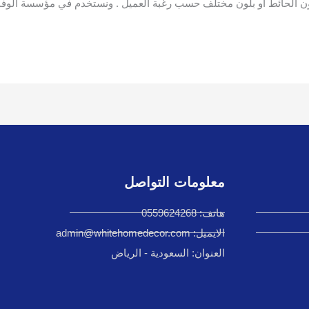
ون الحائط او بلون مختلف حسب رغبة العميل . ونستخدم في مؤسسة الوفاء
معلومات التواصل
هاتف: 0559624268
الايميل: admin@whitehomedecor.com
العنوان: السعودية - الرياض