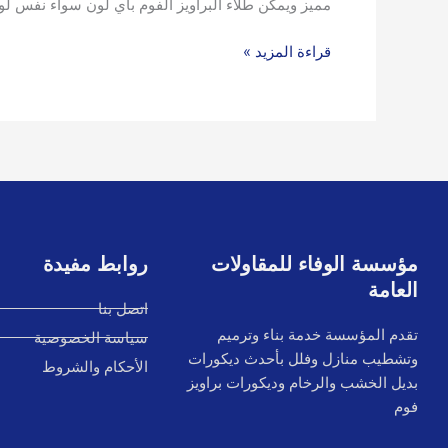
مميز ويمكن طلاء البراويز الفوم باي لون سواء نفس ل
قراءة المزيد »
مؤسسة الوفاء للمقاولات
روابط مفيدة
العامة
اتصل بنا
تقدم المؤسسة خدمة بناء وترميم
سياسة الخصوصية
وتشطيب منازل وفلل بأحدث ديكورات
الأحكام والشروط
بديل الخشب والرخام وديكورات براويز
فوم