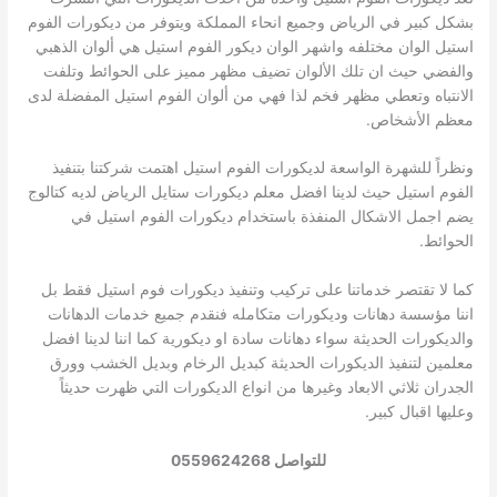
بشكل كبير في الرياض وجميع انحاء المملكة ويتوفر من ديكورات الفوم
استيل الوان مختلفه واشهر الوان ديكور الفوم استيل هي ألوان الذهبي
والفضي حيث ان تلك الألوان تضيف مظهر مميز على الحوائط وتلفت
الانتباه وتعطي مظهر فخم لذا فهي من ألوان الفوم استيل المفضلة لدى
معظم الأشخاص.
ونظراً للشهرة الواسعة لديكورات الفوم استيل اهتمت شركتنا بتنفيذ
الفوم استيل حيث لدينا افضل معلم ديكورات ستايل الرياض لديه كتالوج
يضم اجمل الاشكال المنفذة باستخدام ديكورات الفوم استيل في
الحوائط.
كما لا تقتصر خدماتنا على تركيب وتنفيذ ديكورات فوم استيل فقط بل
اننا مؤسسة دهانات وديكورات متكامله فنقدم جميع خدمات الدهانات
والديكورات الحديثة سواء دهانات سادة او ديكورية كما اننا لدينا افضل
معلمين لتنفيذ الديكورات الحديثة كبديل الرخام وبديل الخشب وورق
الجدران ثلاثي الابعاد وغيرها من انواع الديكورات التي ظهرت حديثاً
وعليها اقبال كبير.
للتواصل 0559624268