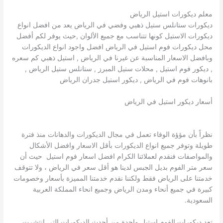
معلم ديكورات استيل الرياض
ديكورات ستانلس ستيل ذهبي وفضي في الرياض يعد من افضل انواع
ديكورات الاستيل كونها تتناسب مع جميع الألوان ,حيث يوفر لكم أفضل
محل ديكورات فوم استيل في الرياض افضل واجود انواع الديكورات
وبافضل الاسعار المناسبة عن غيرنا في الرياض , استيل ذهبي كم سعره
, ديكور فوم استيل , محلات ستيل المبرز , ستانلس ستيل الرياض ,
بانوهات فوم في الرياض , ديكور استيل جدران الرياض
أسعار ديكور استيل في الرياض
نظراً بأن مؤؤة الوفاء تعمل في مجال الديكورات والدهانات منذ فترة
طويلة وتوفر جميع انواع الديكورات بأقل الاسعار وافضل الأشكال
والمواصفات فنقدم لعملائنا الكرام افضل اسعار فوم استيل حيث أن
سعر متر الفوم بديل الجبس لدينا هو أقل سعر في الرياض ، ولا تتوقف
خدمتنا على الرياض فقط ولكننا نقدم خدمتنا المميزة بأسعار وخصومات
كبيرة في جميع أنحاء ومدن الرياض وجميع انحاء المملكة العربية
السعودية.
تعد ديكورات الفوم استيل واحدة من أحدث الديكورات التي انتشرت