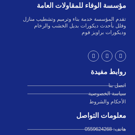
مؤسسة الوفاء للمقاولات العامة
تقدم المؤسسة خدمة بناء وترميم وتشطيب منازل
وفلل بأحدث ديكورات بديل الخشب والرخام
وديكورات براويز فوم
I
T
F
n
w
a
s
i
c
t
t
e
روابط مفيدة
a
t
b
g
e
o
r
r
o
اتصل بنا
a
k
سياسة الخصوصية
m
الأحكام والشروط
معلومات التواصل
هاتف: 0559624268