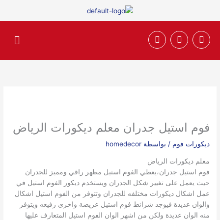
خطي
لى
لمحتوى
F
T
I
القائم
n
w
a
s
i
c
t
t
e
a
t
b
g
e
o
r
r
o
a
k
m
فوم استيل جدران معلم ديكورات الرياض
ديكورات فوم
/ بواسطة
homedecor
معلم ديكورات الرياض
فوم استيل جدران،يعطي الفوم استيل مظهر راقي ومميز للجدران
حيث يعمل على تغيير شكل الجدران ويستخدم ديكور الفوم استيل في
عمل اشكال ديكورات مختلفه للجدران وتتوفر من الفوم استيل اشكال
والوان عديدة فيوجد شرائط فوم استيل عريضة واخرى رفيعه ويتوفر
منه الوان عديدة ولكن من اشهر الوان الفوم استيل المتعارف عليها