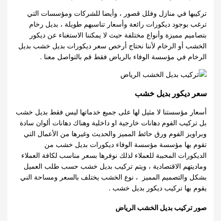
تركيبها في منازل وفلل قصور ، وأيضا للشركات ومؤسسات التي
ترغب بوجود ديكورات رائعة وأسعار تناسبهم طويلة ، بديل رخام
بتصاميم مميزة وأنواع مختلفة حيث لا يمكننا الاستغناء عن ديكور
الخشب أو الرخام لأننا نحتاج أرخص سعر ديكورات بديل خشب بديل
الرخام في مؤسسة الوفاء بالرياض فقط قم بالتواصل معنا .
سعر ديكور بديل خشب
أسعار مؤسستنا لا مثيل لها على جميع خدماتها ليس فقط بديل خشب
بل تركيب الفوم دهانات خارجية او داخلية وهناك دهانات ألوان سادة
وبراويز الفوم ورق حائط المميز والحديث وغيرها من الأعمال التي
تقوم بها مؤسسة مؤسسة الوفاء ديكورات بديل خشب من
الديكورات المحببة للعملاء لذلك نوفرها بسعر مناسب لكافة العملاء
وماديتهم الاقتصادية ، ويتم تركيب بديل خشب حسب طلب العميل
بشكل والتصميم المميز ، نوع الخشب يختلف بالسعر ومساحة الني
يقوم بها تركيب ديكور بديل خشب .
صور تركيب بديل الخشب الرياض