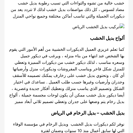
خشب خالية من تشوه والتواءات التي تسبب رطوبة بديل خشب
مضاد لتسوس ، كل ذلك مواصفات بديل خشب لذلك لا تتردد يعد من
ديكورات الجميلة والتي تناسب أماكن مختلفة وجميع نواحي المنزل
ألواح بديل الخشب
كما تعلم عزيزي العميل الديكورات الخشبية من أهم الأمور التي يقوم
بها الشخص عند انتهاء من بناء منزله ، ويرغب في ديكور جميل
وسعره مناسب ، لذلك ديكور خشب من ديكورات المميزة وتعطي
للمنزل شكل فاخر ويناسب المفروشات وديكورات منزل وأرضياتها
أي كان ، وتحتوي بديل خشب على زخارف يمكنك تصميمه للأسقف
وجدران وأرضيات وغيرها جسب طلب العميل . نساعدك في اختيار
الشكل وتصميم الذي يناسب منزلك ونعطيك أفكار جديدة وعصرية ،
أيضا ديكور بديل خشب ممكن أن يكون لوحات مجسمة جميلة ، ألواح
بديل رخام يتم وضعها على جدران وتعطي تصميم ثلاثي أبعاد مميز
بديل الخشب – بديل الرخام في الرياض
نوفر لكم ديكورات بديل الخشب وبديل الرخام في مؤسسة الوفاء
التي لها سابق أعمال منذ 10 سنوات وضمان لفترة