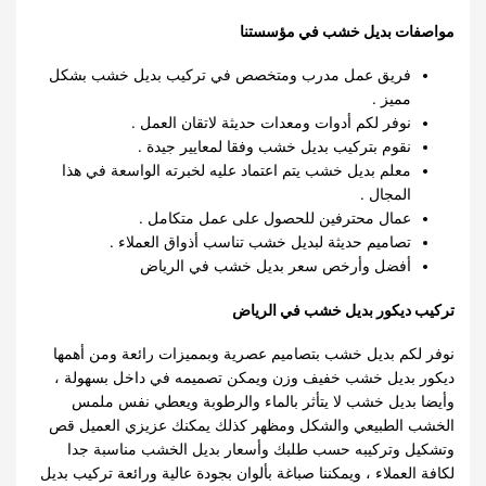
مواصفات بديل خشب في مؤسستنا
فريق عمل مدرب ومتخصص في تركيب بديل خشب بشكل
مميز .
نوفر لكم أدوات ومعدات حديثة لاتقان العمل .
نقوم بتركيب بديل خشب وفقا لمعايير جيدة .
معلم بديل خشب يتم اعتماد عليه لخبرته الواسعة في هذا
المجال .
عمال محترفين للحصول على عمل متكامل .
تصاميم حديثة لبديل خشب تناسب أذواق العملاء .
أفضل وأرخص سعر بديل خشب في الرياض
تركيب ديكور بديل خشب في الرياض
نوفر لكم بديل خشب بتصاميم عصرية وبمميزات رائعة ومن أهمها
ديكور بديل خشب خفيف وزن ويمكن تصميمه في داخل بسهولة ،
وأيضا بديل خشب لا يتأثر بالماء والرطوبة ويعطي نفس ملمس
الخشب الطبيعي والشكل ومظهر كذلك يمكنك عزيزي العميل قص
وتشكيل وتركيبه حسب طلبك وأسعار بديل الخشب مناسبة جدا
لكافة العملاء ، ويمكننا صباغة بألوان بجودة عالية ورائعة تركيب بديل