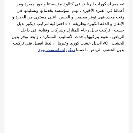
تصاميم لديكورات الرياض في كتالوج مؤسستنا وصور مميزة ومن
أعمالنا في الفترة الأخيرة ، تهتم المؤسسة بخدماتها وتسليمها في
وقت محدد فهي توفر معلمين و الفنيين اعلى مستوى من الخبرة و
الإتقان و الدقة الكبيرة وطريقة أداء احترافية لتركيب ديكور بديل
خشب ، تركيب بديل رخام للمنازل وشركات وفنادق في داخل
الرياض ، نقوم بتركيبها بأحدث الأساليب المبتكرة ، وأيضا نوفر بديل
الخشب PVCبديل خشب كوري وغيرها ، لدينا افضل فني تركيب
بديل الخشب الرياض . اعملنا
ديكورات اسمنت بورد