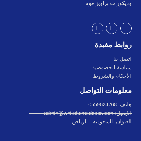
وديكورات براويز فوم
I
T
F
n
w
a
s
i
c
t
t
e
روابط مفيدة
a
t
b
g
e
o
r
r
o
اتصل بنا
a
k
سياسة الخصوصية
m
الأحكام والشروط
معلومات التواصل
هاتف: 0559624268
الايميل: admin@whitehomedecor.com
العنوان: السعودية - الرياض