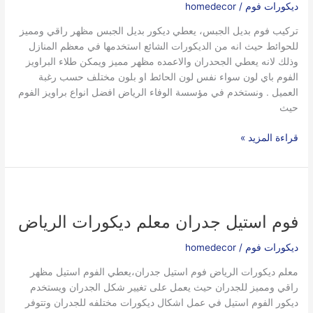
ديكورات فوم
/
homedecor
الرياض
تركيب فوم بديل الجبس، يعطي ديكور بديل الجبس مظهر راقي ومميز
للحوائط حيث انه من الديكورات الشائع استخدمها في معظم المنازل
وذلك لانه يعطي الجحدران والاعمده مظهر مميز ويمكن طلاء البراويز
الفوم باي لون سواء نفس لون الحائط او بلون مختلف حسب رغبة
العميل . ونستخدم في مؤسسة الوفاء الرياض افضل انواع براويز الفوم
حيث
قراءة المزيد »
فوم
استيل
فوم استيل جدران معلم ديكورات الرياض
جدران
معلم
ديكورات فوم
/
homedecor
ديكورات
الرياض
معلم ديكورات الرياض فوم استيل جدران،يعطي الفوم استيل مظهر
راقي ومميز للجدران حيث يعمل على تغيير شكل الجدران ويستخدم
ديكور الفوم استيل في عمل اشكال ديكورات مختلفه للجدران وتتوفر