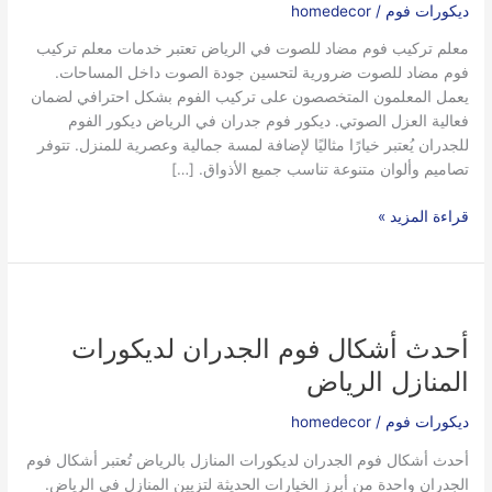
فوم
ديكورات فوم
/
homedecor
مضاد
معلم تركيب فوم مضاد للصوت في الرياض تعتبر خدمات معلم تركيب
للصوت
فوم مضاد للصوت ضرورية لتحسين جودة الصوت داخل المساحات.
فوم
يعمل المعلمون المتخصصون على تركيب الفوم بشكل احترافي لضمان
جدران
فعالية العزل الصوتي. ديكور فوم جدران في الرياض ديكور الفوم
في
للجدران يُعتبر خيارًا مثاليًا لإضافة لمسة جمالية وعصرية للمنزل. تتوفر
الرياض
تصاميم وألوان متنوعة تناسب جميع الأذواق. […]
قراءة المزيد »
أحدث
أشكال
أحدث أشكال فوم الجدران لديكورات
فوم
الجدران
المنازل الرياض
لديكورات
المنازل
ديكورات فوم
/
homedecor
الرياض
أحدث أشكال فوم الجدران لديكورات المنازل بالرياض تُعتبر أشكال فوم
الجدران واحدة من أبرز الخيارات الحديثة لتزيين المنازل في الرياض.