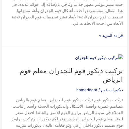
حيث تتميز بتوفير مظهر جذاب وفاخر، بالإضافة إلى فوائد عديدة. في
هذا المقال، سنستعرض أحدث أشكال فوم الجدران وأهم مميزاتها.
تصميمات فوم جدران ثلاثية الأبعاد تعتبر تصميمات فوم الجدران ثلاثية
الأبعاد من أحدث الاتجاهات في
قراءة المزيد »
تركيب
ديكور
تركيب ديكور فوم للجدران معلم فوم
فوم
للجدران
الرياض
معلم
فوم
ديكورات فوم
/
homedecor
الرياض
تركيب ديكور فوم تركيب ديكور فوم للجدران , معلم فوم بالرياض
بتصاميم عصرية وأفضل الأشكال والديكورات الحديثة وأسعار تناسب
العملاء في مدينة الرياض براويز الفوم للاسق والحائط افضل سعر
للمتر. معلم فوم للجدران بالرياض نوفر لكم ديكورات وتركيب براويز
فوم تصميم ديكور داخلي راقي وذو فخامة عالية ، ديكورات منزلية