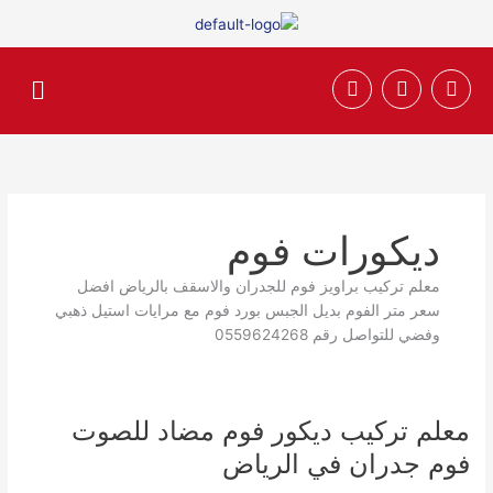
خطي
لى
لمحتوى
F
T
I
القائم
n
w
a
s
i
c
t
t
e
a
t
b
g
e
o
r
r
o
a
k
m
ديكورات فوم
معلم تركيب براويز فوم للجدران والاسقف بالرياض افضل
سعر متر الفوم بديل الجبس بورد فوم مع مرايات استيل ذهبي
وفضي للتواصل رقم 0559624268
معلم تركيب ديكور فوم مضاد للصوت
معلم
تركيب
فوم جدران في الرياض
ديكور