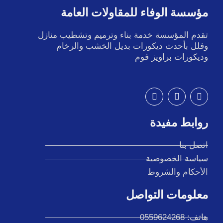
مؤسسة الوفاء للمقاولات العامة
تقدم المؤسسة خدمة بناء وترميم وتشطيب منازل
وفلل بأحدث ديكورات بديل الخشب والرخام
وديكورات براويز فوم
I
T
F
n
w
a
s
i
c
t
t
e
روابط مفيدة
a
t
b
g
e
o
r
r
o
اتصل بنا
a
k
سياسة الخصوصية
m
الأحكام والشروط
معلومات التواصل
هاتف: 0559624268