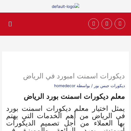
خطي
لى
لمحتوى
F
T
I
القائم
n
w
a
s
i
c
t
t
e
a
t
b
g
e
o
r
r
o
a
k
m
ديكورات اسمنت امبورد في الرياض
ديكورات جبس بور
/ بواسطة
homedecor
معلم ديكورات اسمنت بورد الرياض
يمثل اختيار معلم ديكورات اسمنت بورد
في الرياض من أهم الخدمات التي يهتم
بها العملاء من أجل تصميم الديكورات
اسمنت بورد الرائعة والمميزة في