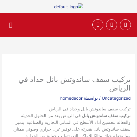
خطي
لى
لمحتوى
F
T
I
القائم
n
w
a
s
i
c
t
t
e
a
t
b
g
e
o
r
r
o
a
k
m
تركيب سقف ساندوتش بانل حداد في
الرياض
Uncategorized
/ بواسطة
homedecor
تركيب سقف ساندوتش بانل وحداد في الرياض
تركيب سقف ساندوتش بانل
في الرياض يعد من الحلول الحديثة
والفعالة لتحسين أداء الأسطح في المباني التجارية والصناعية. يتميز
سقف ساندوتش بانل بقدرته على توفير عزل حراري وصوتي ممتاز،
مما يجعله خيارًا مثاليًا للأماكن التي تتطلب حماية من الحرارة