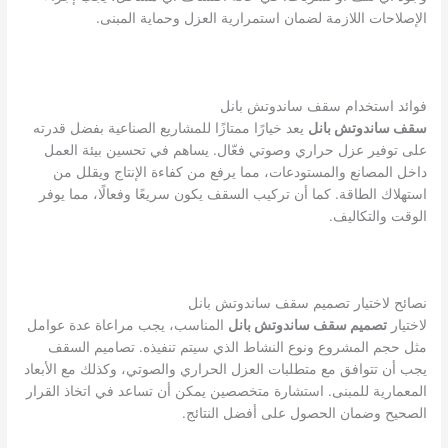
الإصلاحات اللازمة لضمان استمرارية العزل وحماية المبنى.
فوائد استخدام سقف ساندوتش بانل
سقف ساندوتش بانل
يعد خيارًا ممتازًا للمشاريع الصناعية بفضل قدرته
على توفير عزل حراري وصوتي فعّال. يساهم في تحسين بيئة العمل
داخل المصانع والمستودعات، مما يرفع من كفاءة الإنتاج ويقلل من
استهلاك الطاقة. كما أن تركيب السقف يكون سريعًا وفعالًا، مما يوفر
الوقت والتكاليف.
نصائح لاختيار تصميم سقف ساندوتش بانل
لاختيار
تصميم سقف ساندوتش بانل
المناسب، يجب مراعاة عدة عوامل
مثل حجم المشروع ونوع النشاط الذي سيتم تنفيذه. تصاميم السقف
يجب أن تتوافق مع متطلبات العزل الحراري والصوتي، وكذلك مع الأبعاد
المعمارية للمبنى. استشارة متخصصين يمكن أن تساعد في اتخاذ القرار
الصحيح وضمان الحصول على أفضل النتائج.