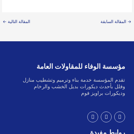
→
المقالة السابقة
المقالة التالية
←
مؤسسة الوفاء للمقاولات العامة
تقدم المؤسسة خدمة بناء وترميم وتشطيب منازل
وفلل بأحدث ديكورات بديل الخشب والرخام
وديكورات براويز فوم
I
T
F
n
w
a
s
i
c
t
t
e
روابط مفيدة