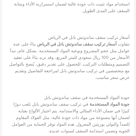
استخدام مواد تثبيت ذات جودة عالية لضمان استمرارية الأداء ومتانة
السقف على المدى الطويل.
أسعار تركيب سقف ساندوتش بانل في الرياض
تتفاوت
أسعار تركيب سقف ساندوتش بانل في الرياض
بناءً على عدة
عوامل مثل حجم المشروع ونوعية المواد المستخدمة. بشكل عام، تبدأ
الأسعار من 100 ريال سعودي للمتر المربع، وقد تزيد بناءً على تعقيد
التصميم ومتطلبات التركيب. للحصول على تقدير دقيق، يُنصح بالتواصل
مع متخصصين في تركيب ساندوتش بانل لمراجعة التفاصيل وتقديم
عرض سعر مناسب.
جودة المواد المستخدمة في سقف ساندوتش بانل
جودة المواد المستخدمة
في تركيب سقف ساندوتش بانل تلعب دورًا
كبيرًا في ضمان الأداء المثالي والاستدامة. يتم اختيار الألواح بعناية
لضمان أنها مصنوعة من مواد ذات جودة عالية، مثل الفولاذ المقاوم
للصدأ والبولي يوريثين المعزول. هذه المواد توفر الحماية من العوامل
الجوية وتضمن استدامة السقف لسنوات عديدة.