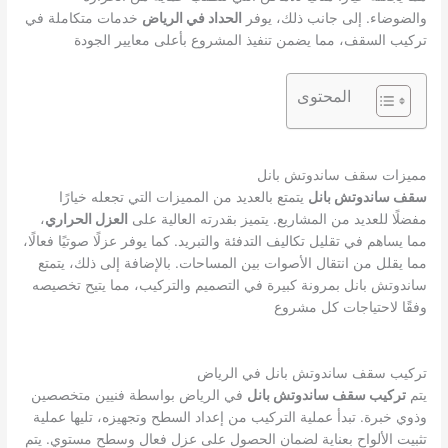
والضوضاء. إلى جانب ذلك، يوفر
الحداد في الرياض
خدمات متكاملة في
تركيب السقف، مما يضمن تنفيذ المشروع بأعلى معايير الجودة
المحتوى
مميزات سقف ساندوتش بانل
سقف ساندوتش بانل
يتمتع بالعديد من المميزات التي تجعله خيارًا
مفضلًا للعديد من المشاريع. يتميز بقدرته العالية على
العزل الحراري
،
مما يساهم في تقليل تكاليف التدفئة والتبريد. كما يوفر عزلًا صوتيًا فعالًا،
مما يقلل من انتقال الأصوات بين المساحات. بالإضافة إلى ذلك، يتمتع
ساندوتش بانل بمرونة كبيرة في التصميم والتركيب، مما يتيح تخصيصه
وفقًا لاحتياجات كل مشروع
تركيب سقف ساندوتش بانل في الرياض
يتم
تركيب سقف ساندوتش بانل
في الرياض بواسطة فنيين متخصصين
وذوي خبرة. تبدأ عملية التركيب من إعداد السطح وتجهيزه، تليها عملية
تثبيت الألواح بعناية لضمان الحصول على عزل فعال وسطح مستوي. يتم