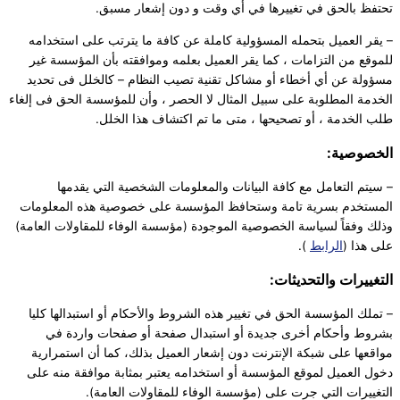
تحتفظ بالحق في تغييرها في أي وقت و دون إشعار مسبق.
– يقر العميل بتحمله المسؤولية كاملة عن كافة ما يترتب على استخدامه
للموقع من التزامات ، كما يقر العميل بعلمه وموافقته بأن المؤسسة غير
مسؤولة عن أي أخطاء أو مشاكل تقنية تصيب النظام – كالخلل فى تحديد
الخدمة المطلوبة على سبيل المثال لا الحصر ، وأن للمؤسسة الحق فى إلغاء
طلب الخدمة ، أو تصحيحها ، متى ما تم اكتشاف هذا الخلل.
الخصوصية:
– سيتم التعامل مع كافة البيانات والمعلومات الشخصية التي يقدمها
المستخدم بسرية تامة وستحافظ المؤسسة على خصوصية هذه المعلومات
وذلك وفقاً لسياسة الخصوصية الموجودة (مؤسسة الوفاء للمقاولات العامة)
على هذا (
الرابط
).
التغييرات والتحديثات:
– تملك المؤسسة الحق في تغيير هذه الشروط والأحكام أو استبدالها كليا
بشروط وأحكام أخرى جديدة أو استبدال صفحة أو صفحات واردة في
مواقعها على شبكة الإنترنت دون إشعار العميل بذلك، كما أن استمرارية
دخول العميل لموقع المؤسسة أو استخدامه يعتبر بمثابة موافقة منه على
التغييرات التي جرت على (مؤسسة الوفاء للمقاولات العامة).