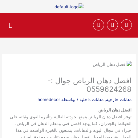
خطي
لى
لمحتوى
F
T
I
القائم
n
w
a
s
i
c
t
t
e
a
t
b
g
e
o
r
r
o
a
k
m
افضل دهان الرياض جوال :-
0559624268
دهانات خارجية
,
دهانات داخلية
/ بواسطة
homedecor
افضل دهان الرياض
توفر افضل دهان الرياض يتمتع بجودته العالية وتأثيره القوي وثباته على
الحوائط والجدران، كما يوجد افضل فني ومعلم الدهان في الرياض،
خبراء في مجال البوية والدهانات، يتمتعون بالخبرة الواسعة في هذا
المجال يقدمون للعميل افضل دهان بحده يتناسب مع نوع الغرف