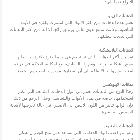
الأنواع فيما يلي:
الدهانات الزيتية
تعتبر هذه الدهانات من أكثر الأنواع التي انتشرت بكثرة في الآونة
الماضية، وكانت تتمتع بذوق عالي ورونق رائع، الا انها من اكتر الدهانات
التي يصعب تنظيفها.
الدهانات البلاستيكية
تعد من أكثر الدهانات التي تستخدم في هذه الفترة بكثرة، حيث انها
تتمتع بأشكاله الرائعة وسهولة التنظيف، مع امكانية التحكم في درجة
لمعانه بسهولة، بالإضافة الى أن أسعارها مميزة تتناسب مع الجميع.
دهانات الايبوكسي
وهذا النوع من الدهانات يعتبر من انواع الدهانات الشائعة التي يكثر
استخدامها، خاصة في دهان الأبواب والشبابيك، وعلى الرغم من ذلك
فإن ألوانها تتغير من اللون الابيض الى الاصفر، في حالة تعرضها لأشعة
الشمس المباشرة.
الدهانات بالتعتيق
وهو من احدث انواع الدهانات التي تساعد على منح الجدران شكل
التعتيق، حيث انها تجعل الجدران شبيهة بلوحة فنية قديمة أو تشبه