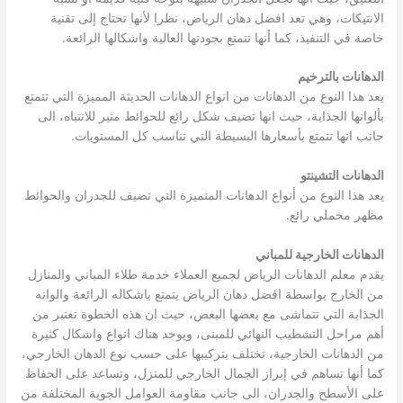
الانتيكات، وهي تعد افضل دهان الرياض، نظرا لأنها تحتاج إلى تقنية
خاصة في التنفيذ، كما أنها تتمتع بجودتها العالية واشكالها الرائعة.
الدهانات بالترخيم
يعد هذا النوع من الدهانات من انواع الدهانات الحديثة المميزة التي تتمتع
بألوانها الجذابة، حيث انها تضيف شكل رائع للحوائط مثير للانتباه، الى
جانب انها تتمتع بأسعارها البسيطة التي تناسب كل المستويات.
الدهانات التشينتو
يعد هذا النوع من أنواع الدهانات المتميزة التي تضيف للجدران والحوائط
مظهر مخملي رائع.
الدهانات الخارجية للمباني
يقدم معلم الدهانات الرياض لجميع العملاء خدمة طلاء المباني والمنازل
من الخارج بواسطة افضل دهان الرياض يتمتع باشكاله الرائعة والوانه
الجذابة التي تتماشى مع بعضها البعض، حيث ان هذه الخطوة تعتبر من
أهم مراحل التشطيب النهائي للمبنى، ويوجد هناك انواع واشكال كثيرة
من الدهانات الخارجية، تختلف بتركيبها على حسب نوع الدهان الخارجي،
كما أنها تساهم في إبراز الجمال الخارجي للمنزل، وتساعد على الحفاظ
على الأسطح والجدران، الى جانب مقاومة العوامل الجوية المختلفة من