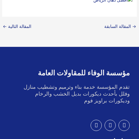
→
المقالة السابقة
المقالة التالية
←
مؤسسة الوفاء للمقاولات العامة
تقدم المؤسسة خدمة بناء وترميم وتشطيب منازل
وفلل بأحدث ديكورات بديل الخشب والرخام
وديكورات براويز فوم
I
T
F
n
w
a
s
i
c
t
t
e