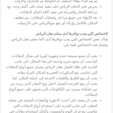
ثم يتم البدء بطلاء السقف ثم الحوائط ثم الشبابيك والأبواب .
يحرص فني الدهان الرياض على تنفيذ عمله على أكمل وجه، مع
مراعاة الإنجاز والسرعة في تنفيذ كافة اعمال الدهانات.
بعد الإنتهاء من جميع مراحل وعمليات الدهانات، يتم تنظيف
المكان بالكامل وإزالة أي بقع متواالرياض على الأرضيات.
الخصائص التي يجب توافرها لدى معلم دهان الرياض
هناك بعض الخصائص التي يجب توافرها لدى اكفا معلم دهان الرياض،
وتتمثل هذه الخصائص فيما يلي:
يجب أن يتمتع بسمعة جيدة وشهرة كبيرة في مجال الدهانات،
كما يجب أن يتمتع بخبرة واسعة في هذا المجال، الى جانب
القدرة على طلاء افضل دهان الرياض يشمل جميع أنواع الدهانات
التي تتناسب مع الديكورات العصرية للمكان المراد دهانه.
يجب أن يتبع الطرق والتقنيات الحديثة في عملية الدهان، كما
يجب أن يتيح الفرصة للعميل اختيار نوع الدهان الذي يريده من
بين تشكيلة مميزة من الكتالوجات التي تحتوي على جميع أنواع
الدهانات.
يجب ان يعتمد على أحدث الاجهزة والمعدات المتعبة في عملية
الدهان، الى جانب القدرة على استخدام أنواع الدهانات التي
تتناسب مع غرف النوم والمعيشة، وكذلك استخدام دهانات في